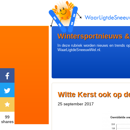
Wintersportnieuws &
In deze rubriek worden nieuws en trends op
WaarLigtdeSneeuwWel.nl.
Witte Kerst ook op d
25 september 2017
99
shares