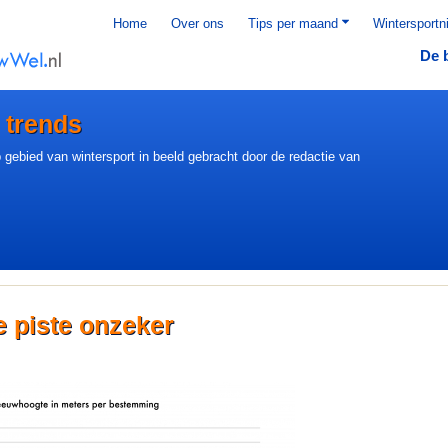
Home
Over ons
Tips per maand
Wintersportn
De 
 trends
 gebied van wintersport in beeld gebracht door de redactie van
e piste onzeker