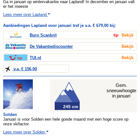
Ga in januari op wintervakantie naar Lapland! In december en januari valt
er het meeste
Lees meer over Lapland
Aanbiedingen Lapland voor januari tref je v.a. € 679,00 bij:
Buro Scanbrit
tip
Bekijk
De Vakantiediscounter
Bekijk
TUI.nl
Bekijk
v.a. € 156,00
Gem.
sneeuwhoogte
in januari
245 cm
Solden
Januari is voor Solden een hele goede maand met een hoge score op
onze skifactor.
Lees meer over Solden