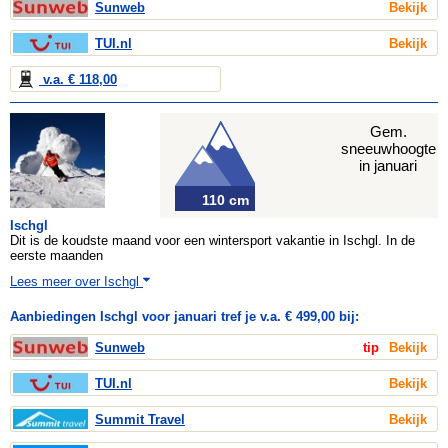
Sunweb
Bekijk
TUI.nl
Bekijk
v.a. € 118,00
Gem.
sneeuwhoogte
in januari
110 cm
Ischgl
Dit is de koudste maand voor een wintersport vakantie in Ischgl. In de
eerste maanden
Lees meer over Ischgl
Aanbiedingen Ischgl voor januari tref je v.a. € 499,00 bij:
Sunweb
tip
Bekijk
TUI.nl
Bekijk
Summit Travel
Bekijk