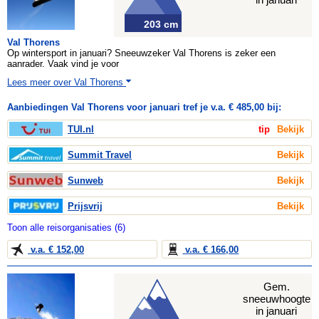
203 cm
Val Thorens
Op wintersport in januari? Sneeuwzeker Val Thorens is zeker een
aanrader. Vaak vind je voor
Lees meer over Val Thorens
Aanbiedingen Val Thorens voor januari tref je v.a. € 485,00 bij:
TUI.nl
tip
Bekijk
Summit Travel
Bekijk
Sunweb
Bekijk
Prijsvrij
Bekijk
Toon alle reisorganisaties (6)
v.a. € 152,00
v.a. € 166,00
Gem.
sneeuwhoogte
in januari