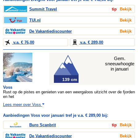
Summit Travel
tip
Bekijk
TUI.nl
Bekijk
De Vakantiediscounter
Bekijk
v.a. € 76,00
v.a. € 289,00
Gem.
sneeuwhoogte
in januari
139 cm
Voss
Rust op de pistes en genieten van een weergaloos uitzicht over de fjorden
en het
Lees meer over Voss
Aanbiedingen Voss voor januari tref je v.a. € 289,00 bij:
Buro Scanbrit
tip
Bekijk
De Vakantiediscounter
Bekijk