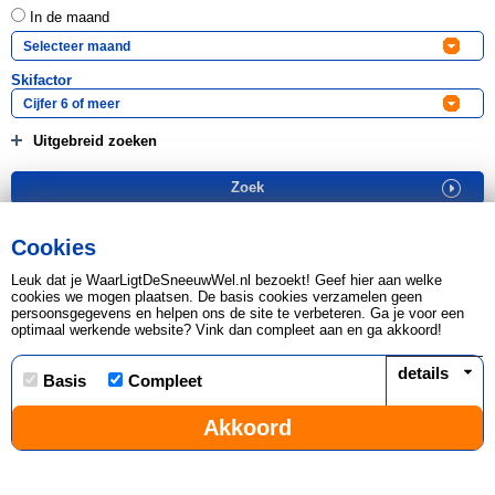
In de maand
Skifactor
Uitgebreid zoeken
Cookies
Bijkomende kosten
Leuk dat je WaarLigtDeSneeuwWel.nl bezoekt! Geef hier aan welke
TUI
€ 0
cookies we mogen plaatsen. De basis cookies verzamelen geen
persoonsgegevens en helpen ons de site te verbeteren. Ga je voor een
De Jong Intra
€ 25
optimaal werkende website? Vink dan compleet aan en ga akkoord!
Toelichting
details
Basis
Compleet
HiSpeed
€ 0
Akkoord
Chalet.nl
€ 30
Toelichting
99
shares