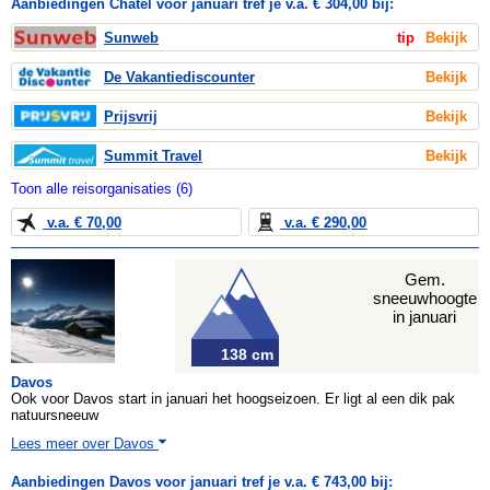
Aanbiedingen Chatel voor januari tref je v.a. € 304,00 bij:
Sunweb
tip
Bekijk
De Vakantiediscounter
Bekijk
Prijsvrij
Bekijk
Summit Travel
Bekijk
Toon alle reisorganisaties (6)
v.a. € 70,00
v.a. € 290,00
Gem.
sneeuwhoogte
in januari
138 cm
Davos
Ook voor Davos start in januari het hoogseizoen. Er ligt al een dik pak
natuursneeuw
Lees meer over Davos
Aanbiedingen Davos voor januari tref je v.a. € 743,00 bij: