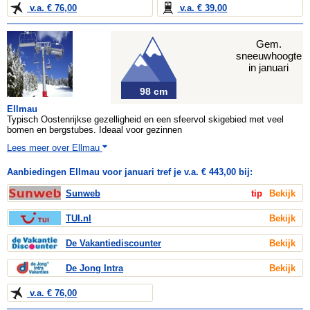
v.a. € 76,00
v.a. € 39,00
Gem.
sneeuwhoogte
in januari
98 cm
Ellmau
Typisch Oostenrijkse gezelligheid en een sfeervol skigebied met veel
bomen en bergstubes. Ideaal voor gezinnen
Lees meer over Ellmau
Aanbiedingen Ellmau voor januari tref je v.a. € 443,00 bij:
Sunweb
tip
Bekijk
TUI.nl
Bekijk
De Vakantiediscounter
Bekijk
De Jong Intra
Bekijk
v.a. € 76,00