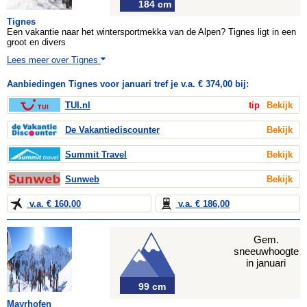
184 cm
Tignes
Een vakantie naar het wintersportmekka van de Alpen? Tignes ligt in een
groot en divers
Lees meer over Tignes
Aanbiedingen Tignes voor januari tref je v.a. € 374,00 bij:
TUI.nl
tip
Bekijk
De Vakantiediscounter
Bekijk
Summit Travel
Bekijk
Sunweb
Bekijk
v.a. € 160,00
v.a. € 186,00
Gem.
sneeuwhoogte
in januari
99 cm
Mayrhofen