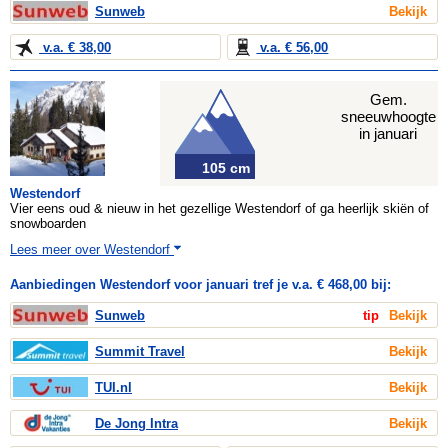
Sunweb
Bekijk
v.a. € 38,00
v.a. € 56,00
Gem.
sneeuwhoogte
in januari
105 cm
Westendorf
Vier eens oud & nieuw in het gezellige Westendorf of ga heerlijk skiën of
snowboarden
Lees meer over Westendorf
Aanbiedingen Westendorf voor januari tref je v.a. € 468,00 bij:
Sunweb
tip
Bekijk
Summit Travel
Bekijk
TUI.nl
Bekijk
De Jong Intra
Bekijk