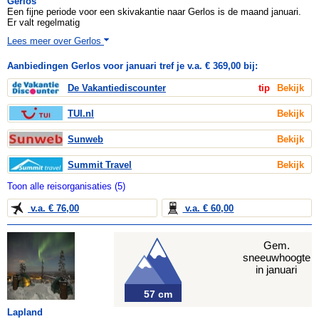
Gerlos
Een fijne periode voor een skivakantie naar Gerlos is de maand januari.
Er valt regelmatig
Lees meer over Gerlos
Aanbiedingen Gerlos voor januari tref je v.a. € 369,00 bij:
De Vakantiediscounter
tip
Bekijk
TUI.nl
Bekijk
Sunweb
Bekijk
Summit Travel
Bekijk
Toon alle reisorganisaties (5)
v.a. € 76,00
v.a. € 60,00
Gem.
sneeuwhoogte
in januari
57 cm
Lapland