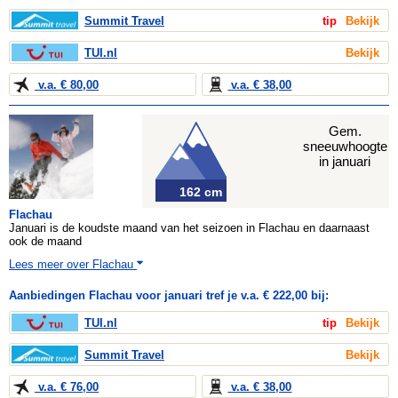
Summit Travel
tip
Bekijk
TUI.nl
Bekijk
v.a. € 80,00
v.a. € 38,00
Gem.
sneeuwhoogte
in januari
162 cm
Flachau
Januari is de koudste maand van het seizoen in Flachau en daarnaast
ook de maand
Lees meer over Flachau
Aanbiedingen Flachau voor januari tref je v.a. € 222,00 bij:
TUI.nl
tip
Bekijk
Summit Travel
Bekijk
v.a. € 76,00
v.a. € 38,00