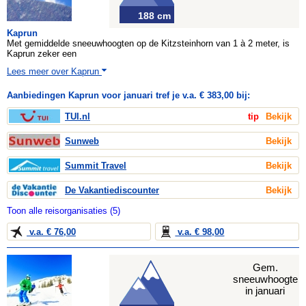
188 cm
Kaprun
Met gemiddelde sneeuwhoogten op de Kitzsteinhorn van 1 à 2 meter, is
Kaprun zeker een
Lees meer over Kaprun
Aanbiedingen Kaprun voor januari tref je v.a. € 383,00 bij:
TUI.nl
tip
Bekijk
Sunweb
Bekijk
Summit Travel
Bekijk
De Vakantiediscounter
Bekijk
Toon alle reisorganisaties (5)
v.a. € 76,00
v.a. € 98,00
Gem.
sneeuwhoogte
in januari