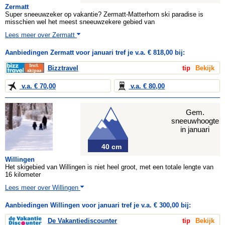
Zermatt
Super sneeuwzeker op vakantie? Zermatt-Matterhorn ski paradise is
misschien wel het meest sneeuwzekere gebied van
Lees meer over Zermatt
Aanbiedingen Zermatt voor januari tref je v.a. € 818,00 bij:
Bizztravel
tip
Bekijk
v.a. € 70,00
v.a. € 80,00
Gem.
sneeuwhoogte
in januari
40 cm
Willingen
Het skigebied van Willingen is niet heel groot, met een totale lengte van
16 kilometer
Lees meer over Willingen
Aanbiedingen Willingen voor januari tref je v.a. € 300,00 bij:
De Vakantiediscounter
tip
Bekijk