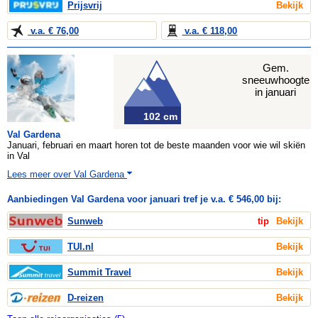
Prijsvrij
Bekijk
v.a. € 76,00
v.a. € 118,00
Gem.
sneeuwhoogte
in januari
102 cm
Val Gardena
Januari, februari en maart horen tot de beste maanden voor wie wil skiën
in Val
Lees meer over Val Gardena
Aanbiedingen Val Gardena voor januari tref je v.a. € 546,00 bij:
Sunweb
tip
Bekijk
TUI.nl
Bekijk
Summit Travel
Bekijk
D-reizen
Bekijk