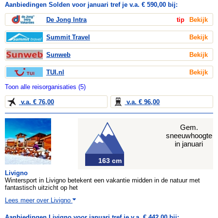
Aanbiedingen Solden voor januari tref je v.a. € 590,00 bij:
De Jong Intra
tip
Bekijk
Summit Travel
Bekijk
Sunweb
Bekijk
TUI.nl
Bekijk
Toon alle reisorganisaties (5)
v.a. € 76,00
v.a. € 96,00
Gem.
sneeuwhoogte
in januari
163 cm
Livigno
Wintersport in Livigno betekent een vakantie midden in de natuur met
fantastisch uitzicht op het
Lees meer over Livigno
Aanbiedingen Livigno voor januari tref je v.a. € 442,00 bij: