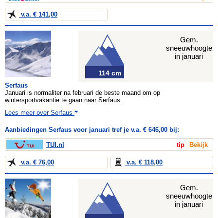
v.a. € 141,00
Gem.
sneeuwhoogte
in januari
114 cm
Serfaus
Januari is normaliter na februari de beste maand om op
wintersportvakantie te gaan naar Serfaus.
Lees meer over Serfaus
Aanbiedingen Serfaus voor januari tref je v.a. € 646,00 bij:
TUI.nl
tip
Bekijk
v.a. € 76,00
v.a. € 118,00
Gem.
sneeuwhoogte
in januari