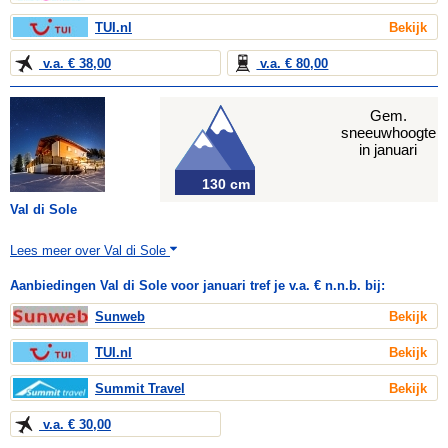
TUI.nl
Bekijk
v.a. € 38,00
v.a. € 80,00
Gem.
sneeuwhoogte
in januari
130 cm
Val di Sole
Lees meer over Val di Sole
Aanbiedingen Val di Sole voor januari tref je v.a. € n.n.b. bij:
Sunweb
Bekijk
TUI.nl
Bekijk
Summit Travel
Bekijk
v.a. € 30,00