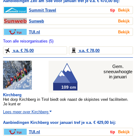
Aanbiedingen Zell am See voor januari tref je v.a. € 470,00 bij:
Summit Travel
tip
Bekijk
Sunweb
Bekijk
TUI.nl
Bekijk
Toon alle reisorganisaties (5)
v.a. € 76,00
v.a. € 78,00
Gem.
sneeuwhoogte
in januari
109 cm
Kirchberg
Het dorp Kirchberg in Tirol biedt ook naast de skipistes veel faciliteiten.
Je kunt er
Lees meer over Kirchberg
Aanbiedingen Kirchberg voor januari tref je v.a. € 429,00 bij:
TUI.nl
tip
Bekijk