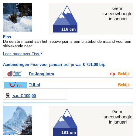
Gem.
sneeuwhoogte
in januari
116 cm
Fiss
De eerste maand van het nieuwe jaar is een uitstekende maand voor een
skivakantie naar
Lees meer over Fiss
Aanbiedingen Fiss voor januari tref je v.a. € 731,00 bij:
De Jong Intra
tip
Bekijk
TUI.nl
Bekijk
v.a. € 100,00
Gem.
sneeuwhoogte
in januari
191 cm