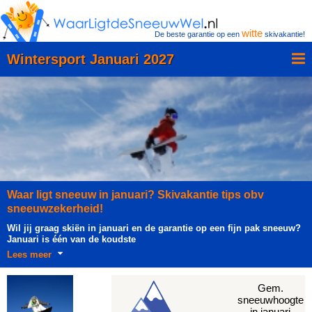
witte
De beste garantie op een
skivakantie!
Wintersport Januari 2027
Waar ligt sneeuw in januari? Skivakantie tips obv
sneeuwzekerheid!
Wil jij graag skiën in januari en de garantie op een fijn pak sneeuw?
Januari is één van de koudste
Lees meer
Gem.
sneeuwhoogte
in januari