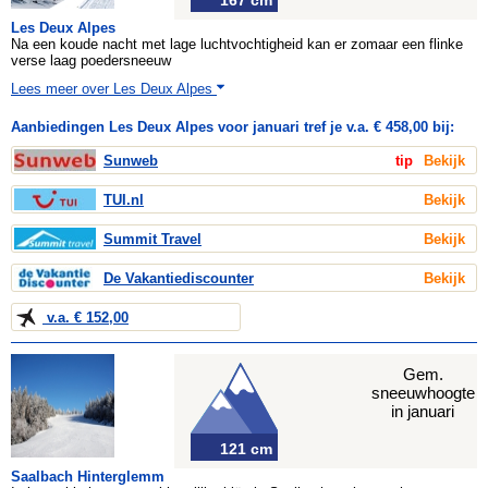
167 cm
Les Deux Alpes
Na een koude nacht met lage luchtvochtigheid kan er zomaar een flinke
verse laag poedersneeuw
Lees meer over Les Deux Alpes
Aanbiedingen Les Deux Alpes voor januari tref je v.a. € 458,00 bij:
Sunweb
tip
Bekijk
TUI.nl
Bekijk
Summit Travel
Bekijk
De Vakantiediscounter
Bekijk
v.a. € 152,00
Gem.
sneeuwhoogte
in januari
121 cm
Saalbach Hinterglemm