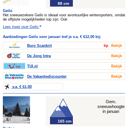
88 cm
Geilo
Het sneeuwzekere Geilo is ideaal voor avontuurlijke wintersporters, omdat
de offpiste mogelijkheden top zijn. Ook
Lees meer over Geilo
Aanbiedingen Geilo voor januari tref je v.a. € 612,00 bij:
Buro Scanbrit
tip
Bekijk
De Jong Intra
Bekijk
TUI.nl
Bekijk
De Vakantiediscounter
Bekijk
v.a. € 61,00
Gem.
sneeuwhoogte
in januari
165 cm