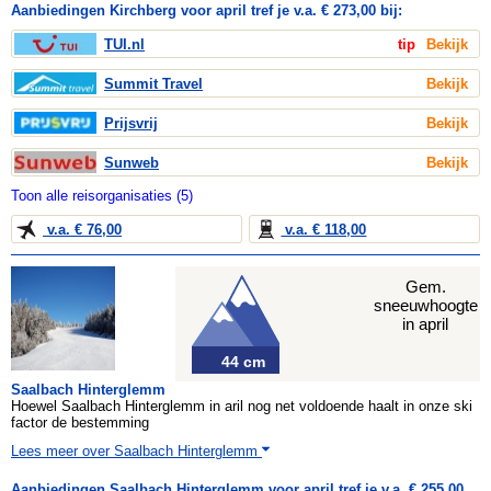
Aanbiedingen Kirchberg voor april tref je v.a. € 273,00 bij:
TUI.nl
tip
Bekijk
Summit Travel
Bekijk
Prijsvrij
Bekijk
Sunweb
Bekijk
Toon alle reisorganisaties (5)
v.a. € 76,00
v.a. € 118,00
Gem.
sneeuwhoogte
in april
44 cm
Saalbach Hinterglemm
Hoewel Saalbach Hinterglemm in aril nog net voldoende haalt in onze ski
factor de bestemming
Lees meer over Saalbach Hinterglemm
Aanbiedingen Saalbach Hinterglemm voor april tref je v.a. € 255,00