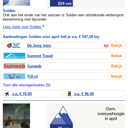
324 cm
Solden
Ook aan het einde van het seizoen is Solden een uitstekende wintersport
bestemming met bijzonder
Lees meer over Solden
Aanbiedingen Solden voor april tref je v.a. € 547,00 bij:
De Jong Intra
tip
Bekijk
Summit Travel
Bekijk
Sunweb
Bekijk
TUI.nl
Bekijk
Toon alle reisorganisaties (5)
v.a. € 76,00
v.a. € 96,00
Gem.
sneeuwhoogte
in april