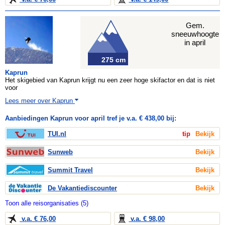
Gem.
sneeuwhoogte
in april
275 cm
Kaprun
Het skigebied van Kaprun krijgt nu een zeer hoge skifactor en dat is niet
voor
Lees meer over Kaprun
Aanbiedingen Kaprun voor april tref je v.a. € 438,00 bij:
TUI.nl
tip
Bekijk
Sunweb
Bekijk
Summit Travel
Bekijk
De Vakantiediscounter
Bekijk
Toon alle reisorganisaties (5)
v.a. € 76,00
v.a. € 98,00