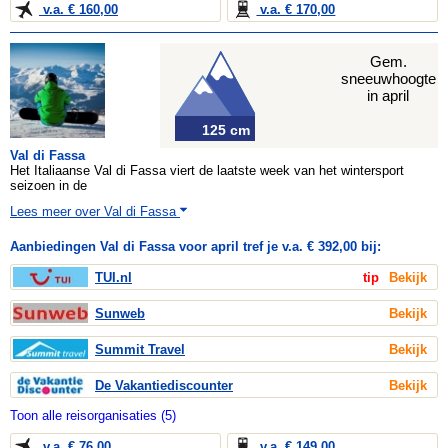
v.a. € 160,00
v.a. € 170,00
Gem.
sneeuwhoogte
in april
125 cm
Val di Fassa
Het Italiaanse Val di Fassa viert de laatste week van het wintersport
seizoen in de
Lees meer over Val di Fassa
Aanbiedingen Val di Fassa voor april tref je v.a. € 392,00 bij:
TUI.nl
tip
Bekijk
Sunweb
Bekijk
Summit Travel
Bekijk
De Vakantiediscounter
Bekijk
Toon alle reisorganisaties (5)
v.a. € 76,00
v.a. € 149,00