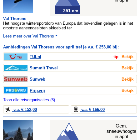
251 cm
Val Thorens
Het hoogste wintersportdorp van Europa dat bovendien gelegen is in het
grootste aaneengesloten skigebied ter
Lees meer over Val Thorens
Aanbiedingen Val Thorens voor april tref je v.a. € 253,00 bij:
TUI.nl
tip
Bekijk
Summit Travel
Bekijk
Sunweb
Bekijk
Prijsvrij
Bekijk
Toon alle reisorganisaties (6)
v.a. € 152,00
v.a. € 166,00
Gem.
sneeuwhoogte
in april