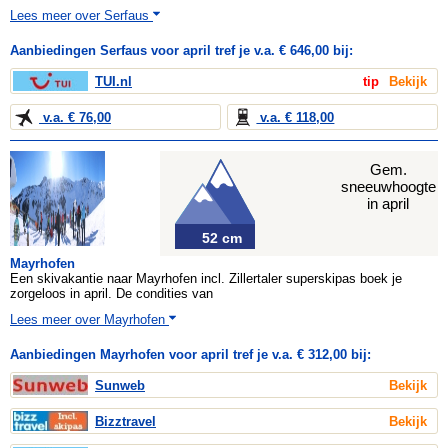
Lees meer over Serfaus
Aanbiedingen Serfaus voor april tref je v.a. € 646,00 bij:
TUI.nl
tip
Bekijk
v.a. € 76,00
v.a. € 118,00
Gem.
sneeuwhoogte
in april
52 cm
Mayrhofen
Een skivakantie naar Mayrhofen incl. Zillertaler superskipas boek je
zorgeloos in april. De condities van
Lees meer over Mayrhofen
Aanbiedingen Mayrhofen voor april tref je v.a. € 312,00 bij:
Sunweb
Bekijk
Bizztravel
Bekijk