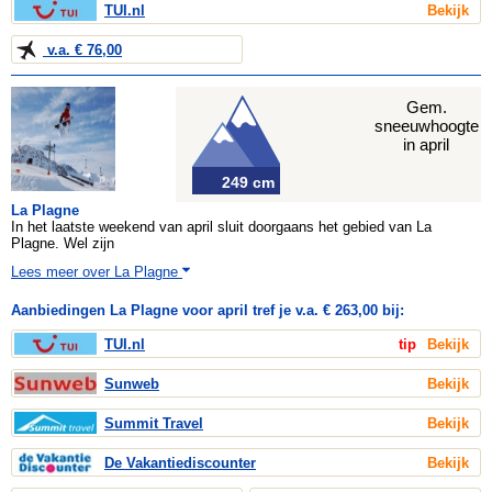
TUI.nl
Bekijk
v.a. € 76,00
Gem.
sneeuwhoogte
in april
249 cm
La Plagne
In het laatste weekend van april sluit doorgaans het gebied van La
Plagne. Wel zijn
Lees meer over La Plagne
Aanbiedingen La Plagne voor april tref je v.a. € 263,00 bij:
TUI.nl
tip
Bekijk
Sunweb
Bekijk
Summit Travel
Bekijk
De Vakantiediscounter
Bekijk