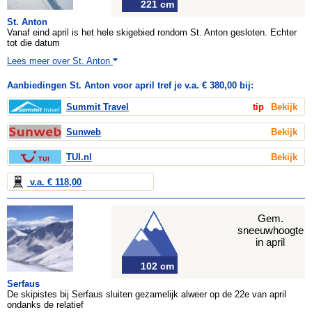
221 cm
St. Anton
Vanaf eind april is het hele skigebied rondom St. Anton gesloten. Echter
tot die datum
Lees meer over St. Anton
Aanbiedingen St. Anton voor april tref je v.a. € 380,00 bij:
Summit Travel
tip
Bekijk
Sunweb
Bekijk
TUI.nl
Bekijk
v.a. € 118,00
Gem.
sneeuwhoogte
in april
102 cm
Serfaus
De skipistes bij Serfaus sluiten gezamelijk alweer op de 22e van april
ondanks de relatief