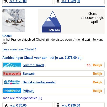
v.a. € 76,00
v.a. € 289,00
Gem.
sneeuwhoogte
in april
125 cm
Chatel
In het Franse skigebied Chatel zijn de pistes open t/m eind april. Je kunt
dus
Lees meer over Chatel
Aanbiedingen Chatel voor april tref je v.a. € 273,00 bij:
Summit Travel
tip
Bekijk
Sunweb
Bekijk
De Vakantiediscounter
Bekijk
Prijsvrij
Bekijk
Toon alle reisorganisaties (5)
v.a. € 70,00
v.a. € 290,00