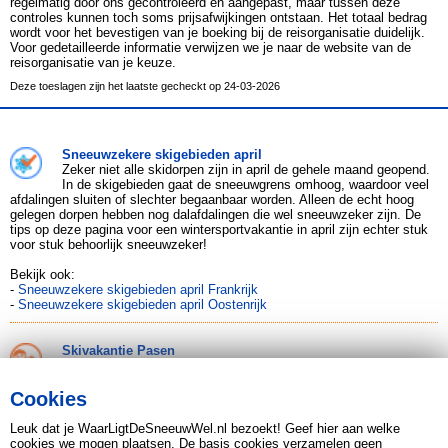
regelmatig door ons gecontroleerd en aangepast, maar tussen deze
controles kunnen toch soms prijsafwijkingen ontstaan. Het totaal bedrag
wordt voor het bevestigen van je boeking bij de reisorganisatie duidelijk.
Voor gedetailleerde informatie verwijzen we je naar de website van de
reisorganisatie van je keuze.
Deze toeslagen zijn het laatste gecheckt op 24-03-2026
Sneeuwzekere skigebieden april
Zeker niet alle skidorpen zijn in april de gehele maand geopend.
In de skigebieden gaat de sneeuwgrens omhoog, waardoor veel
afdalingen sluiten of slechter begaanbaar worden. Alleen de echt hoog
gelegen dorpen hebben nog dalafdalingen die wel sneeuwzeker zijn. De
tips op deze pagina voor een wintersportvakantie in april zijn echter stuk
voor stuk behoorlijk sneeuwzeker!
Bekijk ook:
-
Sneeuwzekere skigebieden april Frankrijk
-
Sneeuwzekere skigebieden april Oostenrijk
Skivakantie Pasen
Skien met Pasen? Sneeuwzekere skigebieden met Pasen waar
je kunt rekenen op een goede wintersportweek zijn nu
hooggelegen skigebieden als Val Thorens, Tignes en Solden. Maar ook
Cookies
een minder bekend bestemming als Voss in Noorwegen is bijzonder
sneeuwzeker in april!
Leuk dat je WaarLigtDeSneeuwWel.nl bezoekt! Geef hier aan welke
cookies we mogen plaatsen. De basis cookies verzamelen geen