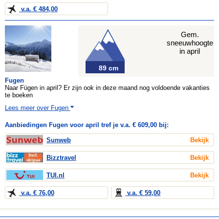
v.a. € 484,00
Gem.
sneeuwhoogte
in april
89 cm
Fugen
Naar Fügen in april? Er zijn ook in deze maand nog voldoende vakanties
te boeken
Lees meer over Fugen
Aanbiedingen Fugen voor april tref je v.a. € 609,00 bij:
Sunweb
Bekijk
Bizztravel
Bekijk
TUI.nl
Bekijk
v.a. € 76,00
v.a. € 59,00