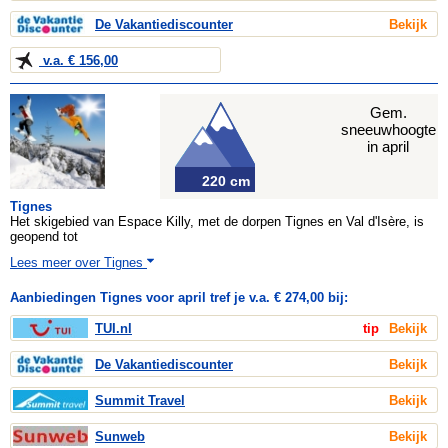
De Vakantiediscounter
Bekijk
v.a. € 156,00
Gem.
sneeuwhoogte
in april
220 cm
Tignes
Het skigebied van Espace Killy, met de dorpen Tignes en Val d'Isère, is
geopend tot
Lees meer over Tignes
Aanbiedingen Tignes voor april tref je v.a. € 274,00 bij:
TUI.nl
tip
Bekijk
De Vakantiediscounter
Bekijk
Summit Travel
Bekijk
Sunweb
Bekijk