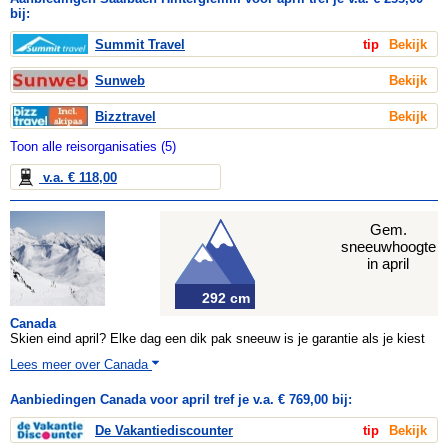
bij:
Summit Travel
tip
Bekijk
Sunweb
Bekijk
Bizztravel
Bekijk
Toon alle reisorganisaties (5)
v.a. € 118,00
Gem.
sneeuwhoogte
in april
292 cm
Canada
Skien eind april? Elke dag een dik pak sneeuw is je garantie als je kiest
Lees meer over Canada
Aanbiedingen Canada voor april tref je v.a. € 769,00 bij:
De Vakantiediscounter
tip
Bekijk