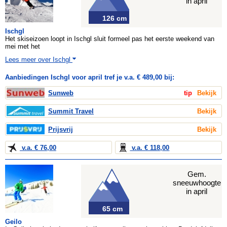
in april
126 cm
Ischgl
Het skiseizoen loopt in Ischgl sluit formeel pas het eerste weekend van
mei met het
Lees meer over Ischgl
Aanbiedingen Ischgl voor april tref je v.a. € 489,00 bij:
Sunweb
tip
Bekijk
Summit Travel
Bekijk
Prijsvrij
Bekijk
v.a. € 76,00
v.a. € 118,00
Gem.
sneeuwhoogte
in april
65 cm
Geilo