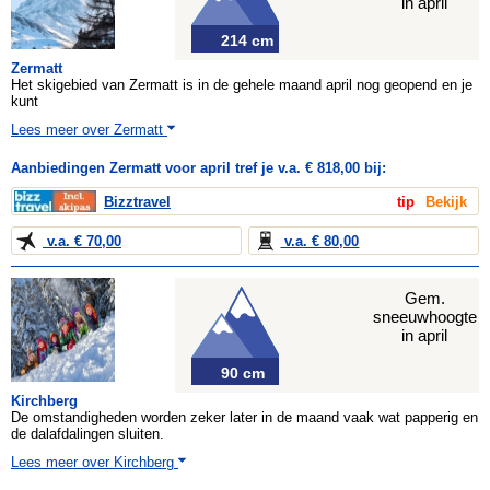
in april
214 cm
Zermatt
Het skigebied van Zermatt is in de gehele maand april nog geopend en je
kunt
Lees meer over Zermatt
Aanbiedingen Zermatt voor april tref je v.a. € 818,00 bij:
Bizztravel
tip
Bekijk
v.a. € 70,00
v.a. € 80,00
Gem.
sneeuwhoogte
in april
90 cm
Kirchberg
De omstandigheden worden zeker later in de maand vaak wat papperig en
de dalafdalingen sluiten.
Lees meer over Kirchberg