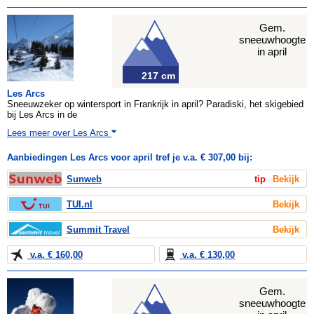
Gem.
sneeuwhoogte
in april
217 cm
Les Arcs
Sneeuwzeker op wintersport in Frankrijk in april? Paradiski, het skigebied
bij Les Arcs in de
Lees meer over Les Arcs
Aanbiedingen Les Arcs voor april tref je v.a. € 307,00 bij:
Sunweb
tip
Bekijk
TUI.nl
Bekijk
Summit Travel
Bekijk
v.a. € 160,00
v.a. € 130,00
Gem.
sneeuwhoogte