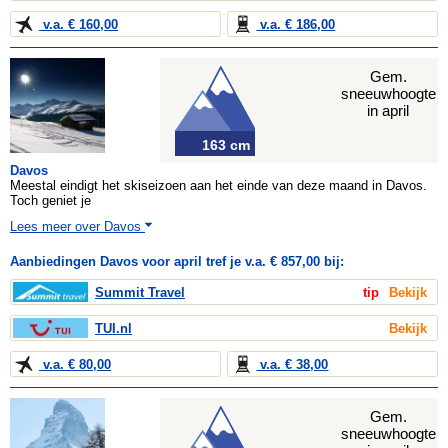
v.a. € 160,00
v.a. € 186,00
Gem.
sneeuwhoogte
in april
163 cm
Davos
Meestal eindigt het skiseizoen aan het einde van deze maand in Davos.
Toch geniet je
Lees meer over Davos
Aanbiedingen Davos voor april tref je v.a. € 857,00 bij:
Summit Travel
tip
Bekijk
TUI.nl
Bekijk
v.a. € 80,00
v.a. € 38,00
Gem.
sneeuwhoogte