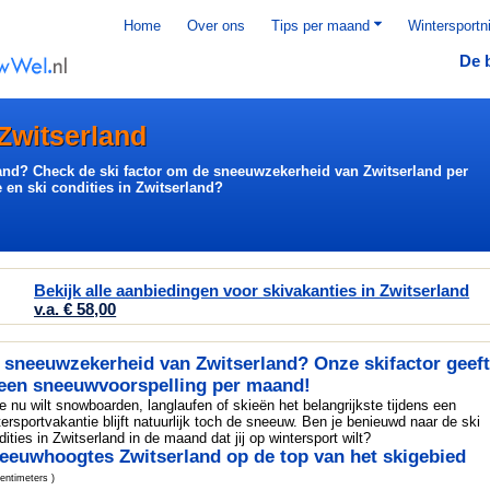
Home
Over ons
Tips per maand
Wintersportn
De 
Zwitserland
and? Check de ski factor om de sneeuwzekerheid van Zwitserland per
en ski condities in Zwitserland?
Bekijk alle aanbiedingen voor skivakanties in Zwitserland
v.a. € 58,00
 sneeuwzekerheid van Zwitserland? Onze skifactor geef
 een sneeuwvoorspelling per maand!
je nu wilt snowboarden, langlaufen of skieën het belangrijkste tijdens een
tersportvakantie blijft natuurlijk toch de sneeuw. Ben je benieuwd naar de ski
dities in Zwitserland in de maand dat jij op wintersport wilt?
eeuwhoogtes Zwitserland op de top van het skigebied
centimeters )