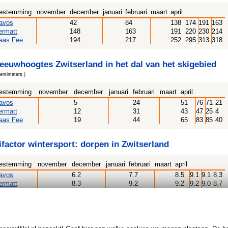
estemming
november
december
januari
februari
maart
april
avos
42
84
138
174
191
163
ermatt
148
163
191
220
230
214
aas Fee
194
217
252
295
313
318
eeuwhoogtes Zwitserland in het dal van het skigebied
centimeters )
estemming
november
december
januari
februari
maart
april
avos
5
24
51
76
71
21
ermatt
12
31
43
47
25
4
aas Fee
19
44
65
83
85
40
ifactor wintersport: dorpen in Zwitserland
estemming
november
december
januari
februari
maart
april
avos
6.2
7.7
8.5
9.1
9.1
8.3
ermatt
8.3
9.2
9.2
9.2
9.0
8.7
aas Fee
8.1
8.6
8.8
9.0
9.0
8.5
 je last minute op wintersport? Als je binnen 14 dagen weg wilt kijk dan hier :
t er sneeuw in Zwitserland?