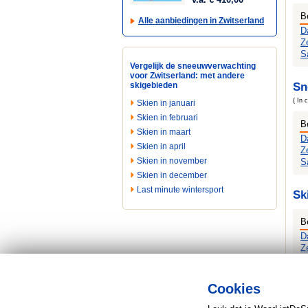
B
Alle aanbiedingen in Zwitserland
D
Z
S
Vergelijk de sneeuwverwachting
voor Zwitserland: met andere
skigebieden
Sn
( In 
Skien in januari
Skien in februari
B
Skien in maart
D
Skien in april
Z
Skien in november
S
Skien in december
Last minute wintersport
Sk
B
D
Z
S
Cookies
Wil
lig