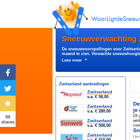
Sneeuwverwachting 
De sneeuwvoorspellingen voor Zwitserl
maand te zien. Verwachte sneeuwhoogte 
Lees meer
Zwitserland aanbiedingen
Zwitserland
v.a. € 58,00
De
Zwitserland
je
v.a. € 280,00
Of 
99
Zwitserland
win
shares
con
v.a. € 508,00
Sn
Zwitserland
( In 
v.a. € 410,00