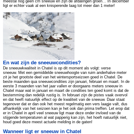
meestal nog geen cm sneeuw en zijn de afdalingen groen… In december
ligt er echter vaak al een knisperende laag tot meer dan 1 meter!
En wat zijn de sneeuwcondities?
De sneeuwkwaliteit in Chatel is op dit moment als volgt: verse
sneeuw. Met een gemiddelde sneeuwhoogte van ruim anderhalve meter
zit je het grootste deel van het wintersportseizoen goed in Chatel. De
beste maanden qua sneeuwcondities zijn januari, februari en maart. In de
eerste 3 maanden van het jaar vallen er doorgaans meters sneeuw in
Chatel maar wat in januari en maart de condities ten goed komt is dat de
bestemming dan redelijk rustig is. In februari zijn de pistes vaak overvol
en dat heeft natuurlijk effect op de kwaliteit van de sneeuw. Daar staat
tegenover dat er dan ook het meest regelmatig een vers laagje valt, dus
afhankelijk van het seizoen kan je het ook dan prima treffen. Let erop dat
er in Chatel in april veel sneeuw ligt maar deze onder invloed van de
stijgende temperaturen al wat papperig kan zijn, het hoeft natuurlijk niet,
houd goed deze meest actuele melding in de gaten!
Wanneer ligt er sneeuw in Chatel