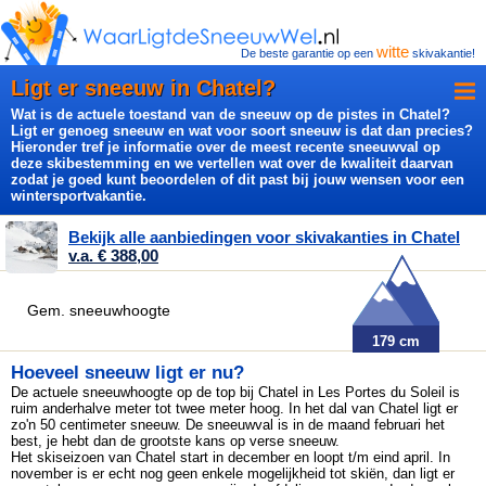
witte
De beste garantie op een
skivakantie!
Ligt er sneeuw in Chatel?
Wat is de actuele toestand van de sneeuw op de pistes in Chatel?
Ligt er genoeg sneeuw en wat voor soort sneeuw is dat dan precies?
Hieronder tref je informatie over de meest recente sneeuwval op
deze skibestemming en we vertellen wat over de kwaliteit daarvan
zodat je goed kunt beoordelen of dit past bij jouw wensen voor een
wintersportvakantie.
Bekijk alle aanbiedingen voor skivakanties in Chatel
v.a. € 388,00
Gem. sneeuwhoogte
179 cm
Hoeveel sneeuw ligt er nu?
De actuele sneeuwhoogte op de top bij Chatel in Les Portes du Soleil is
ruim anderhalve meter tot twee meter hoog. In het dal van Chatel ligt
er
zo'n 50 centimeter sneeuw. De sneeuwval is in de maand februari het
best, je hebt dan de grootste kans op
verse sneeuw.
Het skiseizoen van Chatel start in december en loopt t/m eind april. In
november is er echt nog geen enkele mogelijkheid tot skiën, dan ligt er