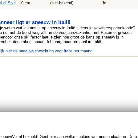
al di Sole
0 cm
(niet bekend)
Ja
nneer ligt er sneeuw in Italië
 je weten wat je kans is op sneeuw in Italië tijdens jouw wintersportvakantie?
je nu met de kerst weg wilt, in de voorjaarsvakantie, met Pasen of gewoon
sendoor onze ski factor laat je zien hoe groot de kans op sneeuw is in
ember, december, januari, februari, maart en april in Italië.
ijk hier de sneeuwverwachting voor Italie per maand!
neeuwWel.nl bezoekt! Geef hier aan welke cookies we mogen plaatsen. De b