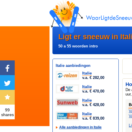
Ligt er sneeuw in Ital
50 a 55 woorden intro
Italie aanbiedingen
Italie
v.a. € 282,00
Ho
Italie
De 
v.a. € 470,00
uur
Italie
v.a. € 428,00
B
99
V
Italie
shares
V
v.a. € 839,00
L
Alle aanbiedingen in Italie