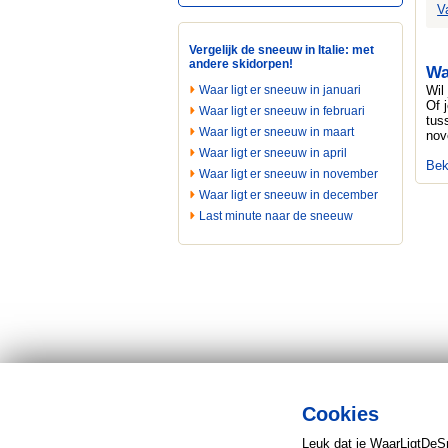
V
Vergelijk de sneeuw in Italie: met
andere skidorpen!
Wa
Waar ligt er sneeuw in januari
Wil
Of 
Waar ligt er sneeuw in februari
tus
Waar ligt er sneeuw in maart
nov
Waar ligt er sneeuw in april
Bek
Waar ligt er sneeuw in november
Waar ligt er sneeuw in december
Last minute naar de sneeuw
Cookies
Leuk dat je WaarLigtDeS