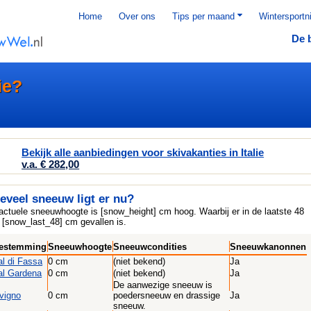
Home
Over ons
Tips per maand
Wintersportn
De 
ie?
Bekijk alle aanbiedingen voor skivakanties in Italie
v.a. € 282,00
eveel sneeuw ligt er nu?
actuele sneeuwhoogte is [snow_height] cm hoog. Waarbij er in de laatste 48
, [snow_last_48] cm gevallen is.
estemming
Sneeuwhoogte
Sneeuwcondities
Sneeuwkanonnen
al di Fassa
0 cm
(niet bekend)
Ja
al Gardena
0 cm
(niet bekend)
Ja
De aanwezige sneeuw is
ivigno
0 cm
poedersneeuw en drassige
Ja
sneeuw.