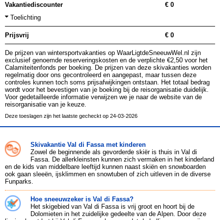
Vakantiediscounter
€ 0
Toelichting
Prijsvrij
€ 0
De prijzen van wintersportvakanties op WaarLigtdeSneeuwWel.nl zijn
exclusief genoemde reserveringskosten en de verplichte €2,50 voor het
Calamiteitenfonds per boeking. De prijzen van deze skivakanties worden
regelmatig door ons gecontroleerd en aangepast, maar tussen deze
controles kunnen toch soms prijsafwijkingen ontstaan. Het totaal bedrag
wordt voor het bevestigen van je boeking bij de reisorganisatie duidelijk.
Voor gedetailleerde informatie verwijzen we je naar de website van de
reisorganisatie van je keuze.
Deze toeslagen zijn het laatste gecheckt op 24-03-2026
Skivakantie Val di Fassa met kinderen
Zowel de beginnende als gevorderde skiër is thuis in Val di
Fassa. De allerkleinsten kunnen zich vermaken in het kinderland
en de kids van middelbare leeftijd kunnen naast skiën en snowboarden
ook gaan sleeën, ijsklimmen en snowtuben of zich uitleven in de diverse
Funparks.
Hoe sneeuwzeker is Val di Fassa?
Het skigebied van Val di Fassa is vrij groot en hoort bij de
Dolomieten in het zuidelijke gedeelte van de Alpen. Door deze