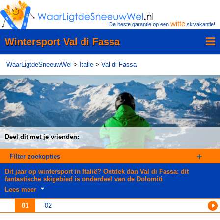
witte
De beste garantie op een
skivakantie!
Wintersport Val di Fassa
WaarLigtdeSneeuwWel
>
Italie
>
Val di Fassa
Deel dit met je vrienden:
Filter zoekopties
Dit jaar op wintersport in Italië? Ontdek dan Val di Fassa: dit
fantastische skigebied is onderdeel van de Dolomiti
Lees meer
01
02