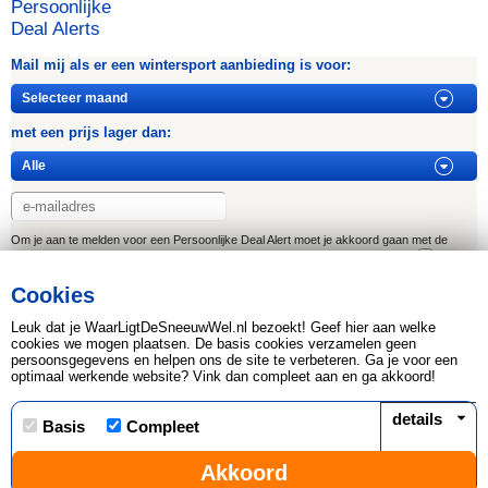
Persoonlijke
Deal Alerts
Mail mij als er een wintersport aanbieding is voor:
met een prijs lager dan:
Om je aan te melden voor een Persoonlijke Deal Alert moet je akkoord gaan met de
privacy, cookie & algemene voorwaarden. Het regelement kan je hier vinden:
Voorwaarden WaarLigtDeSneeuwWel.nl
Cookies
Afmelden
Leuk dat je WaarLigtDeSneeuwWel.nl bezoekt! Geef hier aan welke
cookies we mogen plaatsen. De basis cookies verzamelen geen
persoonsgegevens en helpen ons de site te verbeteren. Ga je voor een
optimaal werkende website? Vink dan compleet aan en ga akkoord!
Copyright © 2026 Leads2Travel KvK 34266440 BTW
817598479.B01
details
Basis
Compleet
Disclaimer, Privacy & Cookie statement
|
Sitemap
|
Akkoord
Alle bestemmingen