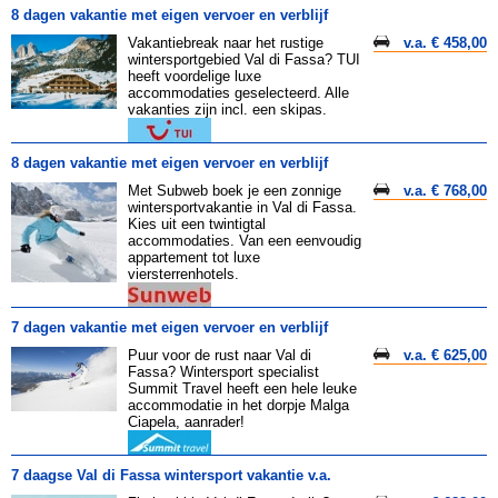
8 dagen vakantie met eigen vervoer en verblijf
Vakantiebreak naar het rustige
v.a. € 458,00
wintersportgebied Val di Fassa? TUI
heeft voordelige luxe
accommodaties geselecteerd. Alle
vakanties zijn incl. een skipas.
8 dagen vakantie met eigen vervoer en verblijf
Met Subweb boek je een zonnige
v.a. € 768,00
wintersportvakantie in Val di Fassa.
Kies uit een twintigtal
accommodaties. Van een eenvoudig
appartement tot luxe
viersterrenhotels.
7 dagen vakantie met eigen vervoer en verblijf
Puur voor de rust naar Val di
v.a. € 625,00
Fassa? Wintersport specialist
Summit Travel heeft een hele leuke
accommodatie in het dorpje Malga
Ciapela, aanrader!
7 daagse Val di Fassa wintersport vakantie v.a.