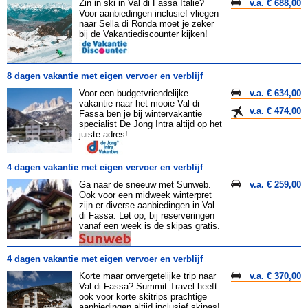
Zin in ski in Val di Fassa Italie?
v.a. € 688,00
Voor aanbiedingen inclusief vliegen
naar Sella di Ronda moet je zeker
bij de Vakantiediscounter kijken!
8 dagen vakantie met eigen vervoer en verblijf
Voor een budgetvriendelijke
v.a. € 634,00
vakantie naar het mooie Val di
v.a. € 474,00
Fassa ben je bij wintervakantie
specialist De Jong Intra altijd op het
juiste adres!
4 dagen vakantie met eigen vervoer en verblijf
Ga naar de sneeuw met Sunweb.
v.a. € 259,00
Ook voor een midweek winterpret
zijn er diverse aanbiedingen in Val
di Fassa. Let op, bij reserveringen
vanaf een week is de skipas gratis.
4 dagen vakantie met eigen vervoer en verblijf
Korte maar onvergetelijke trip naar
v.a. € 370,00
Val di Fassa? Summit Travel heeft
ook voor korte skitrips prachtige
aanbiedingen altijd inclusief skipas!