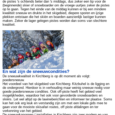
de pistes 's ochtends beter dan 's middags, dus zeker een tip voor de
(beginnende) skier of snowboarder om de vroege uurtjes zeker de pistes
op te gaan. Tegen het einde van de middag kunnen er bij een mindere
kwaliteit sneeuw en drukte in het skigebied, diepere sporen en ijzige
plekken ontstaan die het skiën en boarden aanzienlijk lastiger kunnen
maken. Zeker de lager gelegen pistes worden dan soms van slechtere
kwaliteit.
En wat zijn de sneeuwcondities?
De sneeuwkwaliteit in Kirchberg is op dit moment als volgt:
poedersneeuw.
Het voordeel van het skigebied van Kirchberg- Kitzbuhel is de ligging en
de ondergrond. Hierdoor is in verhouding maar weinig sneeuw nodig voor
goede poedersneeuw condities. Ook off-piste heeft het gebied veel
mogelijkheden, waardoor het ook voor gevorderde snowboarders en
skiërs. Let wel altijd op de lawineberichten en informeer ter plaatse. Soms
kan het ook erg leuk en verstandig zijn om met een lokale gids mee te
gaan voor de mooiste skisafari routes, off piste afdalingen en ter
verkenning van het gebied.
De sneeuwkanonnen / installaties in Kirchberg zijn zeer modern en van