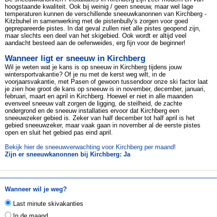
hoogstaande kwaliteit. Ook bij weinig / geen sneeuw, maar wel lage
temperaturen kunnen de verschillende sneeuwkanonnen van Kirchberg -
Kitzbuhel in samenwerking met de pistenbully's zorgen voor goed
geprepareerde pistes. In dat geval zullen niet alle pistes geopend zijn,
maar slechts een deel van het skigebied. Ook wordt er altijd veel
aandacht besteed aan de oefenweides, erg fijn voor de beginner!
Wanneer ligt er sneeuw in Kirchberg
Wil je weten wat je kans is op sneeuw in Kirchberg tijdens jouw
wintersportvakantie? Of je nu met de kerst weg wilt, in de
voorjaarsvakantie, met Pasen of gewoon tussendoor onze ski factor laat
je zien hoe groot de kans op sneeuw is in november, december, januari,
februari, maart en april in Kirchberg. Hoewel er niet in alle maanden
evenveel sneeuw valt zorgen de ligging, de steilheid, de zachte
ondergrond en de sneeuw installaties ervoor dat Kirchberg een
sneeuwzeker gebied is. Zeker van half december tot half april is het
gebied sneeuwzeker, maar vaak gaan in november al de eerste pistes
open en sluit het gebied pas eind april.
Bekijk hier de sneeuwverwachting voor Kirchberg per maand!
Zijn er sneeuwkanonnen bij Kirchberg: Ja
Wanneer wil je weg?
Last minute skivakanties
In de maand