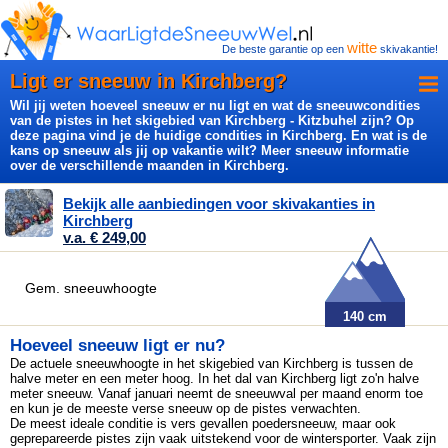
witte
De beste garantie op een
skivakantie!
Ligt er sneeuw in Kirchberg?
Wil jij weten hoeveel sneeuw er nu ligt en wat de sneeuwcondities
van de pistes in het skigebied van Kirchberg - Kitzbuhel zijn? Op
deze pagina vind je de huidige condities in Kirchberg. En wat is de
kans op sneeuw als jij op vakantie wilt? Meer sneeuw informatie
over de verschillende maanden in Kirchberg.
Bekijk alle aanbiedingen voor skivakanties in
Kirchberg
v.a. € 249,00
Gem. sneeuwhoogte
140 cm
Hoeveel sneeuw ligt er nu?
De actuele sneeuwhoogte in het skigebied van Kirchberg is tussen de
halve meter en een meter hoog. In het dal van Kirchberg ligt
zo'n halve
meter sneeuw. Vanaf januari neemt de sneeuwval per maand enorm toe
en kun je de meest
e verse sneeuw op de pistes verwachten.
De meest ideale conditie is vers gevallen poedersneeuw, maar ook
geprepareerde pistes zijn vaak uitstekend voor de wintersporter. Vaak zijn