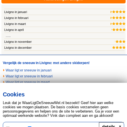
Livigno in januari
Livigno in februari
Livigno in maart
Livigno in april
......
Livigno in november
Livigno in december
Vergelijk de sneeuw in Livigno: met andere skidorpen!
Waar ligt er sneeuw in januari
Waar ligt er sneeuw in februari
Waar ligt er sneeuw in maart
Waar ligt er sneeuw in april
Cookies
Waar ligt er sneeuw in november
Waar ligt er sneeuw in december
Leuk dat je WaarLigtDeSneeuwWel.nl bezoekt! Geef hier aan welke
Last minute naar de sneeuw
cookies we mogen plaatsen. De basis cookies verzamelen geen
persoonsgegevens en helpen ons de site te verbeteren. Ga je voor een
optimaal werkende website? Vink dan compleet aan en ga akkoord!
Copyright © 2026 Leads2Travel KvK 34266440 BTW
817598479.B01
details