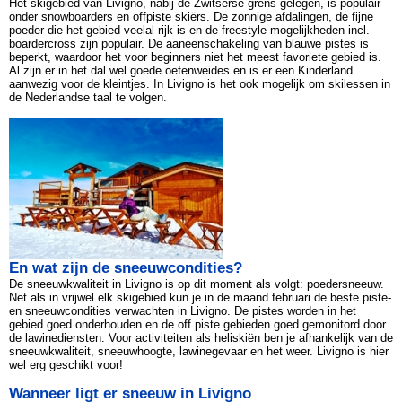
Het skigebied van Livigno, nabij de Zwitserse grens gelegen, is populair
onder snowboarders en offpiste skiërs. De zonnige afdalingen, de fijne
poeder die het gebied veelal rijk is en de freestyle mogelijkheden incl.
boardercross zijn populair. De aaneenschakeling van blauwe pistes is
beperkt, waardoor het voor beginners niet het meest favoriete gebied is.
Al zijn er in het dal wel goede oefenweides en is er een Kinderland
aanwezig voor de kleintjes. In Livigno is het ook mogelijk om skilessen in
de Nederlandse taal te volgen.
En wat zijn de sneeuwcondities?
De sneeuwkwaliteit in Livigno is op dit moment als volgt: poedersneeuw.
Net als in vrijwel elk skigebied kun je in de maand februari de beste piste-
en sneeuwcondities verwachten in Livigno. De pistes worden in het
gebied goed onderhouden en de off piste gebieden goed gemonitord door
de lawinediensten. Voor activiteiten als heliskiën ben je afhankelijk van de
sneeuwkwaliteit, sneeuwhoogte, lawinegevaar en het weer. Livigno is hier
wel erg geschikt voor!
Wanneer ligt er sneeuw in Livigno