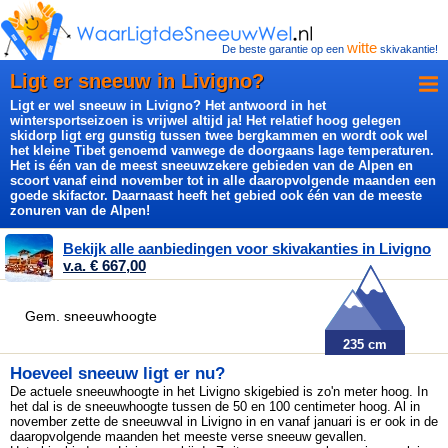
witte
De beste garantie op een
skivakantie!
Ligt er sneeuw in Livigno?
Ligt er wel sneeuw in Livigno? Het antwoord in het
wintersportseizoen is vrijwel altijd ja! Het relatief hoog gelegen
skidorp ligt erg gunstig tussen twee bergkammen en wordt ook wel
het kleine Tibet genoemd vanwege de doorgaans lage temperaturen.
Het is één van de meest sneeuwzekere gebieden van de Alpen en
scoort vanaf eind november tot in alle daaropvolgende maanden een
goede skifactor. Daarnaast heeft het gebied ook één van de meeste
zonuren van de Alpen!
Bekijk alle aanbiedingen voor skivakanties in Livigno
v.a. € 667,00
Gem. sneeuwhoogte
235 cm
Hoeveel sneeuw ligt er nu?
De actuele sneeuwhoogte in het Livigno skigebied is zo'n meter hoog. In
het dal is de sneeuwhoogte tussen de 50 en 100
centimeter hoog. Al in
november zette de
sneeuwval in Livigno in en vanaf januari is er ook in de
daaropvolgende maanden het meeste verse
sneeuw gevallen.