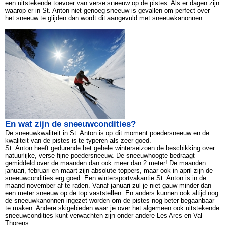
een uitstekende toevoer van verse sneeuw op de pistes. Als er dagen zijn
waarop er in St. Anton niet genoeg sneeuw is gevallen om perfect over
het sneeuw te glijden dan wordt dit aangevuld met sneeuwkanonnen.
En wat zijn de sneeuwcondities?
De sneeuwkwaliteit in St. Anton is op dit moment poedersneeuw en de
kwaliteit van de pistes is te typeren als zeer goed.
St. Anton heeft gedurende het gehele winterseizoen de beschikking over
natuurlijke, verse fijne poedersneeuw. De sneeuwhoogte bedraagt
gemiddeld over de maanden dan ook meer dan 2 meter! De maanden
januari, februari en maart zijn absolute toppers, maar ook in april zijn de
sneeuwcondities erg goed. Een wintersportvakantie St. Anton is in de
maand november af te raden. Vanaf januari zul je niet gauw minder dan
een meter sneeuw op de top vaststellen. En anders kunnen ook altijd nog
de sneeuwkanonnen ingezet worden om de pistes nog beter begaanbaar
te maken. Andere skigebieden waar je over het algemeen ook uitstekende
sneeuwcondities kunt verwachten zijn onder andere Les Arcs en Val
Thorens.