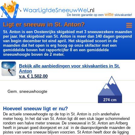
witte
De beste garantie op een
skivakantie!
Ligt er sneeuw in St. Anton?
St. Anton is een Oostenrijks skigebied met 3 sneeuwzekere maanden
per jaar. Het skigebied van St. Anton is meer dan 140 dagen geopend
van begin december tot eind april. Het skigebied scoort in de
maanden dat het open is erg hoog op onze skifactor met een
gemiddelde boven het rapportcijfer 8 en een gemiddelde
sneeuwhoogte boven de 2 meter.
Bekijk alle aanbiedingen voor skivakanties in St.
Anton
v.a. € 1.502,00
Gem. sneeuwhoogte
274 cm
Hoeveel sneeuw ligt er nu?
De actuele sneeuwhoogte op de top in St. Anton is
zo'n anderhalve
meter hoog. In het dal van St. Anton ligt dit een stuk lager schommelend
rondom een halve meter sneeuw. De sneeuwval in St. Anton am Arlberg
heeft in januari goed doorgezet en zal in de daaropvolgende maanden de
pistes van verse sneeuw blijven voorzien. St Anton heeft door de ligging