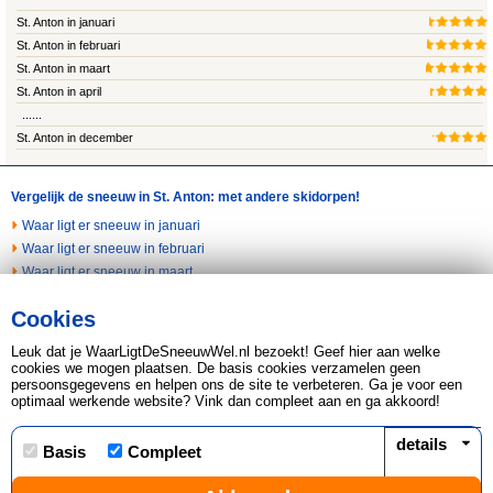
St. Anton in januari
St. Anton in februari
St. Anton in maart
St. Anton in april
......
St. Anton in december
Vergelijk de sneeuw in St. Anton: met andere skidorpen!
Waar ligt er sneeuw in januari
Waar ligt er sneeuw in februari
Waar ligt er sneeuw in maart
Waar ligt er sneeuw in april
Cookies
Waar ligt er sneeuw in november
Waar ligt er sneeuw in december
Leuk dat je WaarLigtDeSneeuwWel.nl bezoekt! Geef hier aan welke
Last minute naar de sneeuw
cookies we mogen plaatsen. De basis cookies verzamelen geen
persoonsgegevens en helpen ons de site te verbeteren. Ga je voor een
optimaal werkende website? Vink dan compleet aan en ga akkoord!
Copyright © 2026 Leads2Travel KvK 34266440 BTW
817598479.B01
details
Basis
Compleet
Disclaimer, Privacy & Cookie statement
|
Sitemap
|