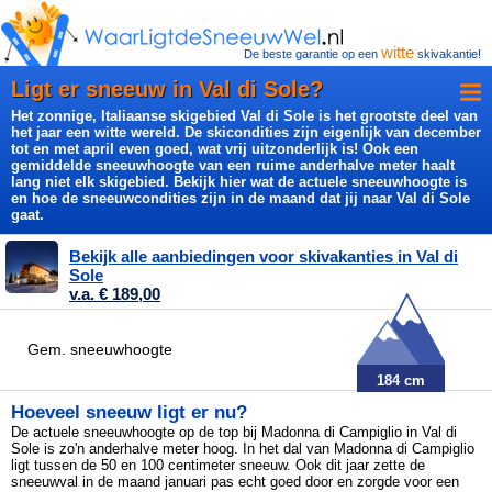
witte
De beste garantie op een
skivakantie!
Ligt er sneeuw in Val di Sole?
Het zonnige, Italiaanse skigebied Val di Sole is het grootste deel van
het jaar een witte wereld. De skicondities zijn eigenlijk van december
tot en met april even goed, wat vrij uitzonderlijk is! Ook een
gemiddelde sneeuwhoogte van een ruime anderhalve meter haalt
lang niet elk skigebied. Bekijk hier wat de actuele sneeuwhoogte is
en hoe de sneeuwcondities zijn in de maand dat jij naar Val di Sole
gaat.
Bekijk alle aanbiedingen voor skivakanties in Val di
Sole
v.a. € 189,00
Gem. sneeuwhoogte
184 cm
Hoeveel sneeuw ligt er nu?
De actuele sneeuwhoogte op de top bij Madonna di Campiglio in Val di
Sole is zo'n anderhalve meter hoog. In het dal van Madonna di Campiglio
ligt tussen de 50 en 100 centimeter sneeuw. Ook dit jaar zette de
sneeuwval in de maand januari pas echt goed door en zorgde voor een