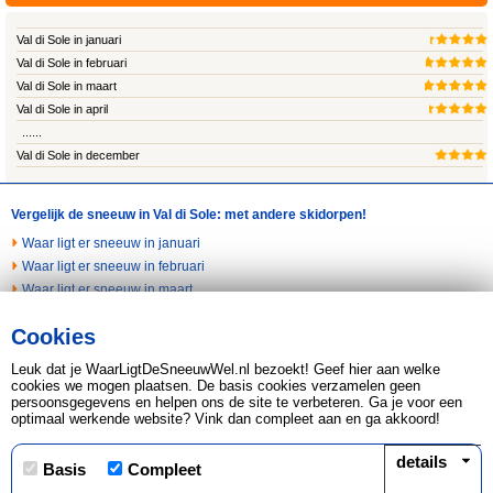
Val di Sole in januari
Val di Sole in februari
Val di Sole in maart
Val di Sole in april
......
Val di Sole in december
Vergelijk de sneeuw in Val di Sole: met andere skidorpen!
Waar ligt er sneeuw in januari
Waar ligt er sneeuw in februari
Waar ligt er sneeuw in maart
Waar ligt er sneeuw in april
Cookies
Waar ligt er sneeuw in november
Waar ligt er sneeuw in december
Leuk dat je WaarLigtDeSneeuwWel.nl bezoekt! Geef hier aan welke
Last minute naar de sneeuw
cookies we mogen plaatsen. De basis cookies verzamelen geen
persoonsgegevens en helpen ons de site te verbeteren. Ga je voor een
optimaal werkende website? Vink dan compleet aan en ga akkoord!
Copyright © 2026 Leads2Travel KvK 34266440 BTW
817598479.B01
details
Basis
Compleet
Disclaimer, Privacy & Cookie statement
|
Sitemap
|