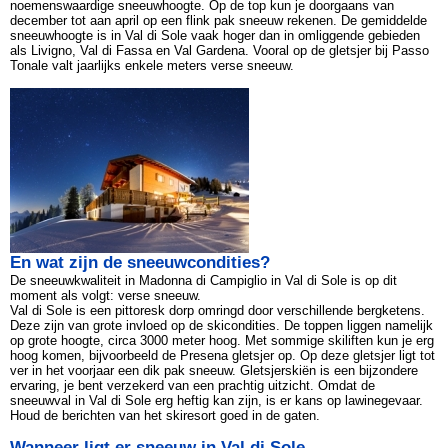
noemenswaardige sneeuwhoogte. Op de top kun je doorgaans van
december tot aan april op een flink pak sneeuw rekenen. De gemiddelde
sneeuwhoogte is in Val di Sole vaak hoger dan in omliggende gebieden
als Livigno, Val di Fassa en Val Gardena. Vooral op de gletsjer bij Passo
Tonale valt jaarlijks enkele meters verse sneeuw.
En wat zijn de sneeuwcondities?
De sneeuwkwaliteit in Madonna di Campiglio in Val di Sole is op dit
moment als volgt: verse sneeuw.
Val di Sole is een pittoresk dorp omringd door verschillende bergketens.
Deze zijn van grote invloed op de skicondities. De toppen liggen namelijk
op grote hoogte, circa 3000 meter hoog. Met sommige skiliften kun je erg
hoog komen, bijvoorbeeld de Presena gletsjer op. Op deze gletsjer ligt tot
ver in het voorjaar een dik pak sneeuw. Gletsjerskiën is een bijzondere
ervaring, je bent verzekerd van een prachtig uitzicht. Omdat de
sneeuwval in Val di Sole erg heftig kan zijn, is er kans op lawinegevaar.
Houd de berichten van het skiresort goed in de gaten.
Wanneer ligt er sneeuw in Val di Sole