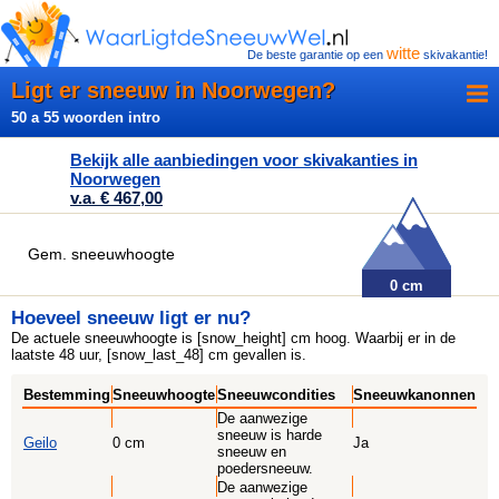
witte
De beste garantie op een
skivakantie!
Ligt er sneeuw in Noorwegen?
50 a 55 woorden intro
Bekijk alle aanbiedingen voor skivakanties in
Noorwegen
v.a. € 467,00
Gem. sneeuwhoogte
0 cm
Hoeveel sneeuw ligt er nu?
De actuele sneeuwhoogte is [snow_height] cm hoog. Waarbij er in de
laatste 48 uur, [snow_last_48] cm gevallen is.
Bestemming
Sneeuwhoogte
Sneeuwcondities
Sneeuwkanonnen
De aanwezige
sneeuw is harde
Geilo
0 cm
Ja
sneeuw en
poedersneeuw.
De aanwezige