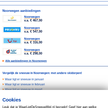
Noorwegen aanbiedingen
Noorwegen
v.a. € 467,00
Noorwegen
v.a. € 547,00
Noorwegen
v.a. € 316,00
Noorwegen
v.a. € 298,00
Alle aanbiedingen in Noorwegen
Vergelijk de sneeuw in Noorwegen: met andere skidorpen!
Waar ligt er sneeuw in januari
Waar ligt er sneeuw in februari
Waar ligt er sneeuw in maart
Waar ligt er sneeuw in april
Cookies
Waar ligt er sneeuw in november
Waar ligt er sneeuw in december
Leuk dat je WaarLigtDeSneeuwWel.nl bezoekt! Geef hier aan welke