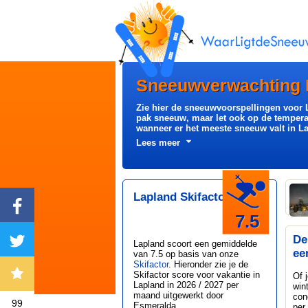
Sneeuwverwachting 
Zie hier de sneeuwvoorspellingen voor La
pak sneeuw, maar let ook op de tempera
wanneer er het meeste sneeuw valt in L
Lees meer
Lapland Skifactor
7.5
De
Lapland
scoort een gemiddelde
ee
van 7.5 op basis van onze
Skifactor
. Hieronder zie je de
Skifactor score voor vakantie in
Of 
Lapland in 2026 / 2027 per
win
maand uitgewerkt door
con
99
Esmeralda
.
per