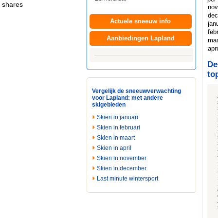
shares
no
dec
Actuele sneeuw info
jan
feb
Aanbiedingen Lapland
maa
apri
De
to
Vergelijk de sneeuwverwachting
voor Lapland: met andere
skigebieden
Skien in januari
Skien in februari
Skien in maart
Skien in april
Skien in november
Skien in december
Last minute wintersport