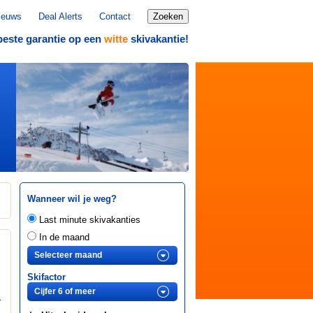
ieuws
Deal Alerts
Contact
Zoeken
beste garantie op een
skivakantie!
witte
Wanneer wil je weg?
Last minute skivakanties
In de maand
Skifactor
r