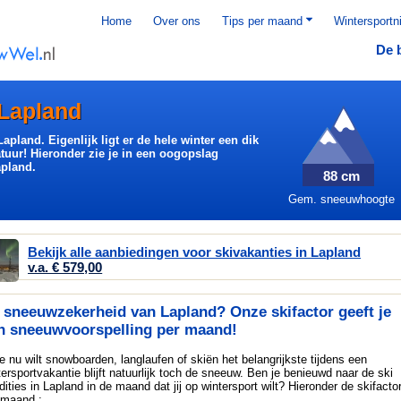
Home
Over ons
Tips per maand
Wintersportn
De 
Lapland
pland. Eigenlijk ligt er de hele winter een dik
tuur! Hieronder zie je in een oogopslag
apland.
88 cm
Gem. sneeuwhoogte
Bekijk alle aanbiedingen voor skivakanties in Lapland
v.a. € 579,00
 sneeuwzekerheid van Lapland? Onze skifactor geeft je
n sneeuwvoorspelling per maand!
je nu wilt snowboarden, langlaufen of skiën het belangrijkste tijdens een
tersportvakantie blijft natuurlijk toch de sneeuw. Ben je benieuwd naar de ski
dities in Lapland in de maand dat jij op wintersport wilt? Hieronder de skifacto
 maand :