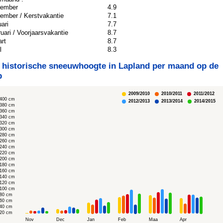
vember
4.9
ember / Kerstvakantie
7.1
uari
7.7
ruari / Voorjaarsvakantie
8.7
rt
8.7
l
8.3
 historische sneeuwhoogte in Lapland per maand op de
p
2009/2010
2010/2011
2011/2012
400 cm
2012/2013
2013/2014
2014/2015
380 cm
360 cm
340 cm
320 cm
300 cm
280 cm
260 cm
240 cm
220 cm
200 cm
180 cm
160 cm
140 cm
120 cm
100 cm
80 cm
60 cm
40 cm
20 cm
Nov
Dec
Jan
Feb
Maa
Apr