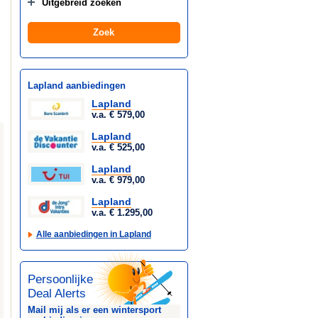
Uitgebreid zoeken
Lapland aanbiedingen
Lapland
v.a. € 579,00
Lapland
v.a. € 525,00
Lapland
v.a. € 979,00
Lapland
v.a. € 1.295,00
Alle aanbiedingen in Lapland
Persoonlijke
Deal Alerts
Mail mij als er een wintersport