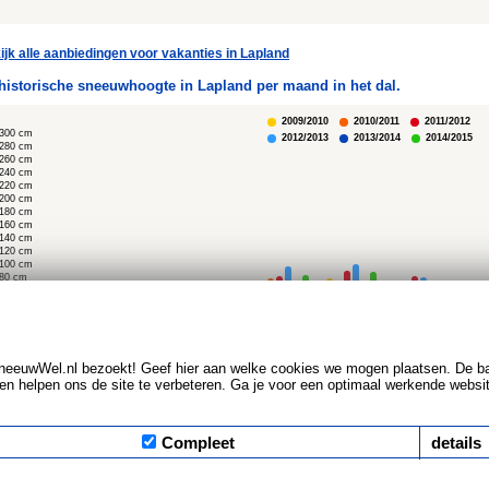
ijk alle aanbiedingen voor vakanties in Lapland
historische sneeuwhoogte in Lapland per maand in het dal.
2009/2010
2010/2011
2011/2012
300 cm
2012/2013
2013/2014
2014/2015
280 cm
260 cm
240 cm
220 cm
200 cm
180 cm
160 cm
140 cm
120 cm
100 cm
80 cm
60 cm
40 cm
20 cm
Nov
Dec
Jan
Feb
Maa
Apr
neeuwWel.nl bezoekt! Geef hier aan welke cookies we mogen plaatsen. De b
n helpen ons de site te verbeteren. Ga je voor een optimaal werkende websi
Compleet
details
Copyright © 2026 Leads2Travel KvK 34266440 BTW 817598479.B01
Disclaimer, Privacy & Cookie statement
|
Sitemap
|
Alle bestemmingen